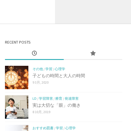
RECENT POSTS
その他
/
学習
/
心理学
子どもの時間と大人の時間
9 3月, 2020
LD
/
学習障害
/
療育
/
発達障害
実は大切な「眼」の働き
8 10月, 2019
おすすめ図書
/
学習
/
心理学