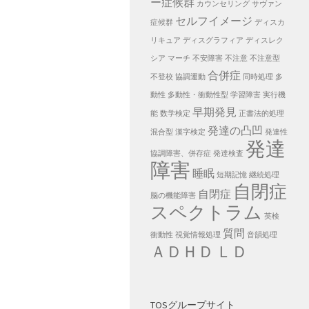
ー症候群
カウンセリング
サヴァン
セルフイメージ
症候群
ディスカ
リキュア
ディスグラフィア
ディスレク
シア
マーチ
不安障害
不注意
不注意型
合併症
不登校
協調運動
同時処理
多
動性
多動性・衝動性型
学習障害
実行機
早期発見
能
数学検定
正書法的処理
発達の凸凹
混合型
漢字検定
発達性
発達
協調障害、併存症
発達検査
障害
睡眠
短期記憶
継続処理
自閉症
自閉症
脳の機能障害
スペクトラム
英検
質問
衝動性
視覚情報処理
音韻処理
ＡＤＨＤ
ＬＤ
TOSグループサイト