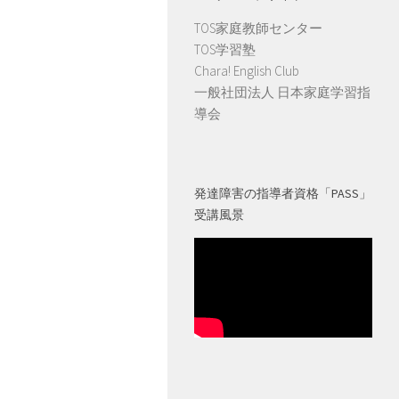
TOS家庭教師センター
TOS学習塾
Chara! English Club
一般社団法人 日本家庭学習指
導会
発達障害の指導者資格「PASS」
受講風景