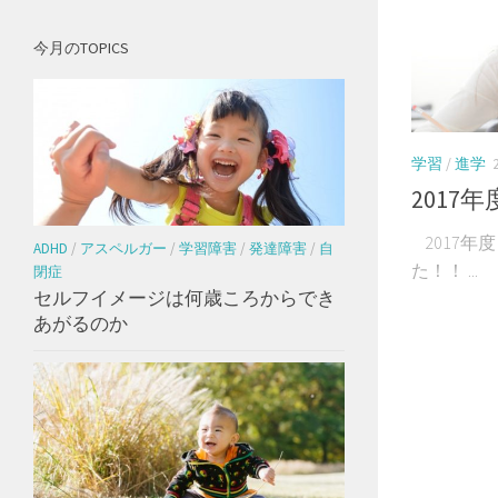
今月のTOPICS
学習
/
進学
2017
2017年
ADHD
/
アスペルガー
/
学習障害
/
発達障害
/
自
た！！ ...
閉症
セルフイメージは何歳ころからでき
あがるのか