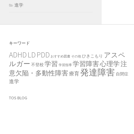
進学
キーワード
ADHD
LD
PDD
アスペ
ひきこもり
おすすめ図書
その他
ルガー
学習
学習障害
心理学
注
不登校
学習指導
発達障害
意欠陥・多動性障害
療育
自閉症
進学
TOS BLOG